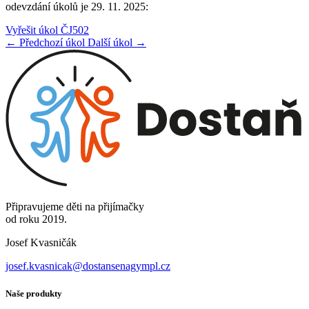
odevzdání úkolů je 29. 11. 2025:
Vyřešit úkol ČJ502
← Předchozí úkol
Další úkol →
Připravujeme děti na přijímačky
od roku 2019.
Josef Kvasničák
josef.kvasnicak@dostansenagympl.cz
Naše produkty