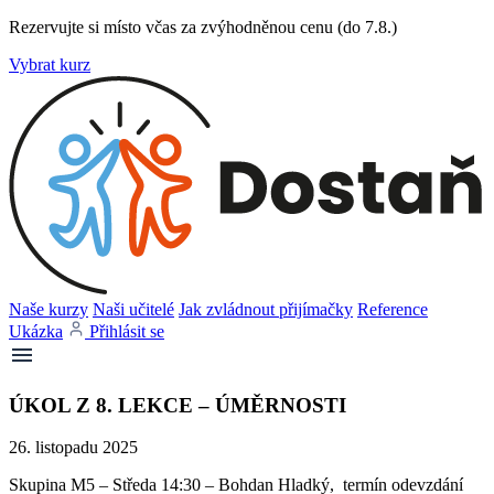
Rezervujte si místo včas za zvýhodněnou cenu (do 7.8.)
Vybrat kurz
Naše kurzy
Naši učitelé
Jak zvládnout přijímačky
Reference
Ukázka
Přihlásit se
ÚKOL Z 8. LEKCE – ÚMĚRNOSTI
26. listopadu 2025
Skupina M5 – Středa 14:30 – Bohdan Hladký, termín odevzdání