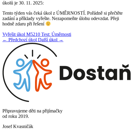
úkolů je 30. 11. 2025:
Tento týden vás čeká úkol z ÚMĚRNOSTÍ. Pořádně si přečtěte
zadání a příklady vyřešte. Nezapomeňte úlohu odevzdat. Přeji
hodně zdaru při řešení
Vyřešit úkol M5210 Test: Úměrnosti
← Předchozí úkol
Další úkol →
Připravujeme děti na přijímačky
od roku 2019.
Josef Kvasničák