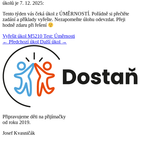
úkolů je 7. 12. 2025:
Tento týden vás čeká úkol z ÚMĚRNOSTÍ. Pořádně si přečtěte
zadání a příklady vyřešte. Nezapomeňte úlohu odevzdat. Přeji
hodně zdaru při řešení
Vyřešit úkol M5210 Test: Úměrnosti
← Předchozí úkol
Další úkol →
Připravujeme děti na přijímačky
od roku 2019.
Josef Kvasničák