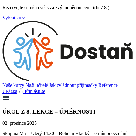
Rezervujte si místo včas za zvýhodněnou cenu (do 7.8.)
Vybrat kurz
Naše kurzy
Naši učitelé
Jak zvládnout přijímačky
Reference
Ukázka
Přihlásit se
ÚKOL Z 8. LEKCE – ÚMĚRNOSTI
02. prosince 2025
Skupina M5 – Úterý 14:30 – Bohdan Hladký, termín odevzdání