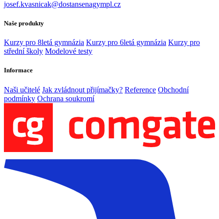
josef.kvasnicak@dostansenagympl.cz
Naše produkty
Kurzy pro 8letá gymnázia
Kurzy pro 6letá gymnázia
Kurzy pro
střední školy
Modelové testy
Informace
Naši učitelé
Jak zvládnout přijímačky?
Reference
Obchodní
podmínky
Ochrana soukromí