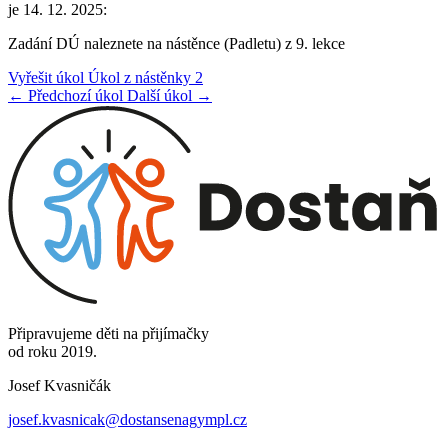
je 14. 12. 2025:
Zadání DÚ naleznete na nástěnce (Padletu) z 9. lekce
Vyřešit úkol Úkol z nástěnky 2
← Předchozí úkol
Další úkol →
Připravujeme děti na přijímačky
od roku 2019.
Josef Kvasničák
josef.kvasnicak@dostansenagympl.cz