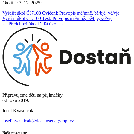
úkolů je 7. 12. 2025:
Vyřešit úkol ČJ7108 Cvičení: Pravopis mě/mně, bě/bjě, vě/vje
Vyřešit úkol ČJ7109 Test: Pravopis mě/mně, bě/bje, vě/vje
← Předchozí úkol
Další úkol →
Připravujeme děti na přijímačky
od roku 2019.
Josef Kvasničák
josef.kvasnicak@dostansenagympl.cz
Naše produkty