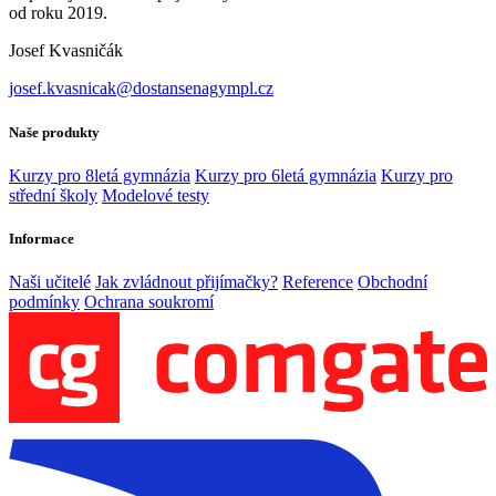
od roku 2019.
Josef Kvasničák
josef.kvasnicak@dostansenagympl.cz
Naše produkty
Kurzy pro 8letá gymnázia
Kurzy pro 6letá gymnázia
Kurzy pro
střední školy
Modelové testy
Informace
Naši učitelé
Jak zvládnout přijímačky?
Reference
Obchodní
podmínky
Ochrana soukromí