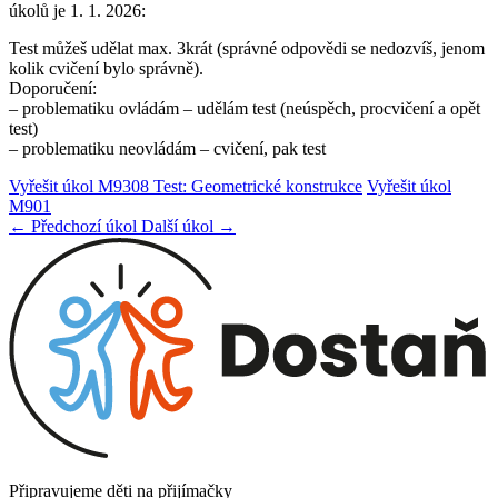
úkolů je 1. 1. 2026:
Test můžeš udělat max. 3krát (správné odpovědi se nedozvíš, jenom
kolik cvičení bylo správně).
Doporučení:
– problematiku ovládám – udělám test (neúspěch, procvičení a opět
test)
– problematiku neovládám – cvičení, pak test
Vyřešit úkol M9308 Test: Geometrické konstrukce
Vyřešit úkol
M901
← Předchozí úkol
Další úkol →
Připravujeme děti na přijímačky