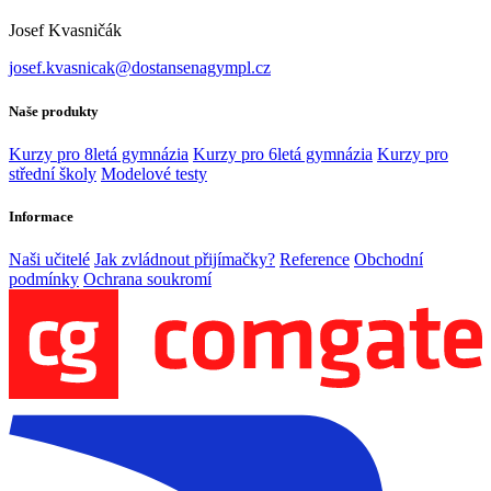
Josef Kvasničák
josef.kvasnicak@dostansenagympl.cz
Naše produkty
Kurzy pro 8letá gymnázia
Kurzy pro 6letá gymnázia
Kurzy pro
střední školy
Modelové testy
Informace
Naši učitelé
Jak zvládnout přijímačky?
Reference
Obchodní
podmínky
Ochrana soukromí