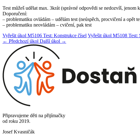
Test můžeš udělat max. 3krát (správné odpovědi se nedozvíš, jenom ko
Doporučení:
– problematiku ovládám – udělám test (neúspěch, procvičení a opět te
– problematiku neovládám – cvičení, pak test
Vyřešit úkol M5106 Test: Konstrukce čísel
Vyřešit úkol M5108 Test: 
← Předchozí úkol
Další úkol →
Připravujeme děti na přijímačky
od roku 2019.
Josef Kvasničák