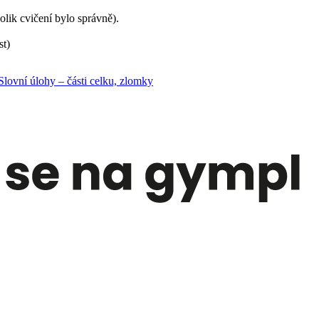
lik cvičení bylo správně).
st)
Slovní úlohy – části celku, zlomky