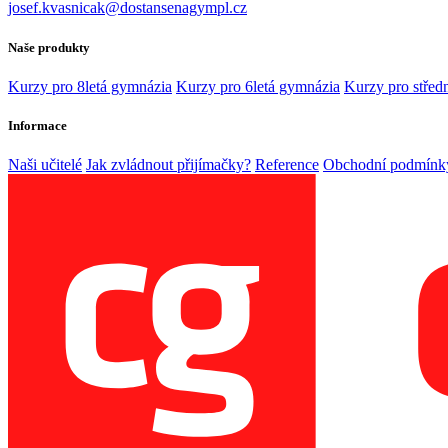
josef.kvasnicak@dostansenagympl.cz
Naše produkty
Kurzy pro 8letá gymnázia
Kurzy pro 6letá gymnázia
Kurzy pro středn
Informace
Naši učitelé
Jak zvládnout přijímačky?
Reference
Obchodní podmínk