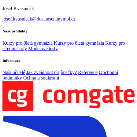
Josef Kvasničák
josef.kvasnicak@dostansenagympl.cz
Naše produkty
Kurzy pro 8letá gymnázia
Kurzy pro 6letá gymnázia
Kurzy pro
střední školy
Modelové testy
Informace
Naši učitelé
Jak zvládnout přijímačky?
Reference
Obchodní
podmínky
Ochrana soukromí