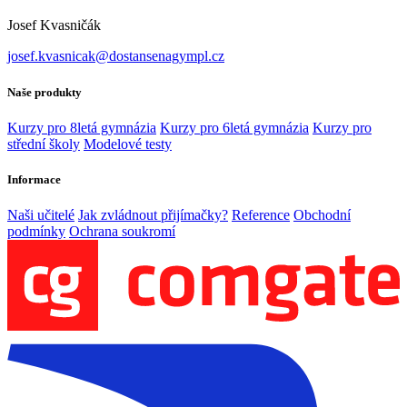
Josef Kvasničák
josef.kvasnicak@dostansenagympl.cz
Naše produkty
Kurzy pro 8letá gymnázia
Kurzy pro 6letá gymnázia
Kurzy pro
střední školy
Modelové testy
Informace
Naši učitelé
Jak zvládnout přijímačky?
Reference
Obchodní
podmínky
Ochrana soukromí