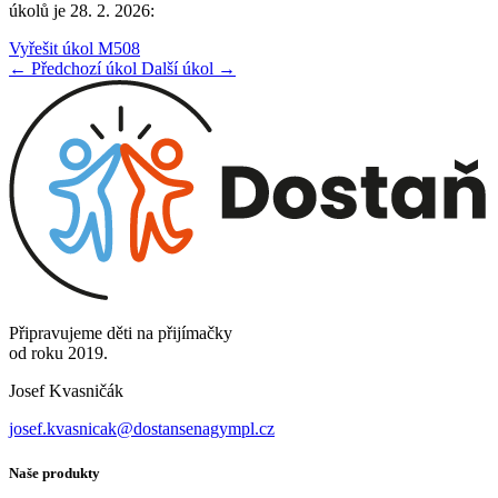
úkolů je 28. 2. 2026:
Vyřešit úkol M508
← Předchozí úkol
Další úkol →
Připravujeme děti na přijímačky
od roku 2019.
Josef Kvasničák
josef.kvasnicak@dostansenagympl.cz
Naše produkty