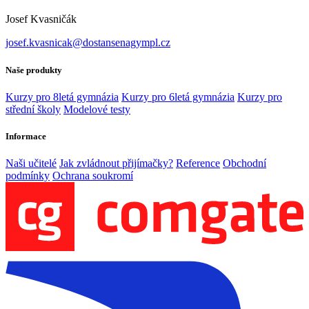
Josef Kvasničák
josef.kvasnicak@dostansenagympl.cz
Naše produkty
Kurzy pro 8letá gymnázia
Kurzy pro 6letá gymnázia
Kurzy pro
střední školy
Modelové testy
Informace
Naši učitelé
Jak zvládnout přijímačky?
Reference
Obchodní
podmínky
Ochrana soukromí