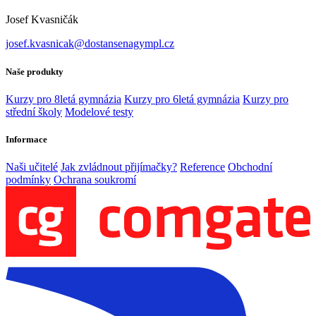
Josef Kvasničák
josef.kvasnicak@dostansenagympl.cz
Naše produkty
Kurzy pro 8letá gymnázia
Kurzy pro 6letá gymnázia
Kurzy pro
střední školy
Modelové testy
Informace
Naši učitelé
Jak zvládnout přijímačky?
Reference
Obchodní
podmínky
Ochrana soukromí