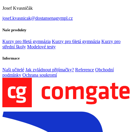
Josef Kvasničák
josef.kvasnicak@dostansenagympl.cz
Naše produkty
Kurzy pro 8letá gymnázia
Kurzy pro 6letá gymnázia
Kurzy pro
střední školy
Modelové testy
Informace
Naši učitelé
Jak zvládnout přijímačky?
Reference
Obchodní
podmínky
Ochrana soukromí