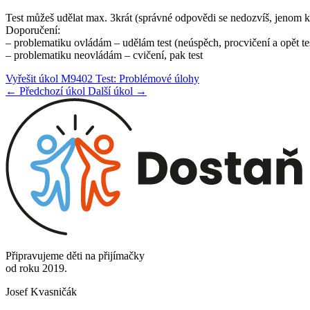
Test můžeš udělat max. 3krát (správné odpovědi se nedozvíš, jenom ko
Doporučení:
– problematiku ovládám – udělám test (neúspěch, procvičení a opět te
– problematiku neovládám – cvičení, pak test
Vyřešit úkol M9402 Test: Problémové úlohy
← Předchozí úkol
Další úkol →
Připravujeme děti na přijímačky
od roku 2019.
Josef Kvasničák