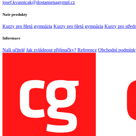
josef.kvasnicak@dostansenagympl.cz
Naše produkty
Kurzy pro 8letá gymnázia
Kurzy pro 6letá gymnázia
Kurzy pro středn
Informace
Naši učitelé
Jak zvládnout přijímačky?
Reference
Obchodní podmínk