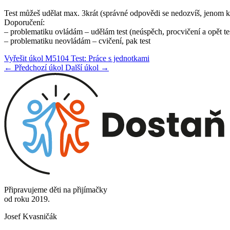
Test můžeš udělat max. 3krát (správné odpovědi se nedozvíš, jenom ko
Doporučení:
– problematiku ovládám – udělám test (neúspěch, procvičení a opět te
– problematiku neovládám – cvičení, pak test
Vyřešit úkol M5104 Test: Práce s jednotkami
← Předchozí úkol
Další úkol →
Připravujeme děti na přijímačky
od roku 2019.
Josef Kvasničák