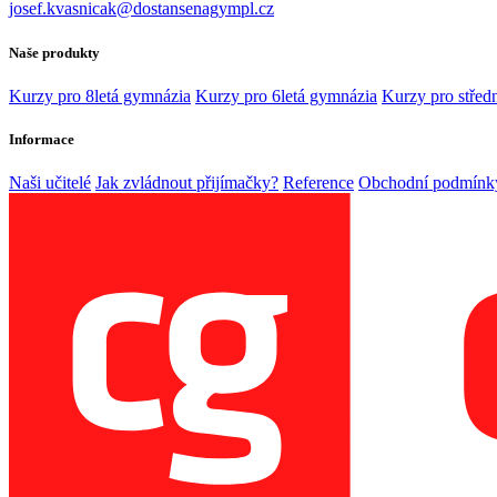
josef.kvasnicak@dostansenagympl.cz
Naše produkty
Kurzy pro 8letá gymnázia
Kurzy pro 6letá gymnázia
Kurzy pro středn
Informace
Naši učitelé
Jak zvládnout přijímačky?
Reference
Obchodní podmínk