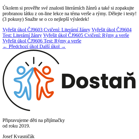
Úkolem si prověřte své znalosti literárních žánrů a také si zopakujte
probranou látku z on-line lekce na téma verše a rýmy. Dělejte i testy!
(3 pokusy) Snažte se o co nejlepší výsledek!
Vyřešit úkol ČJ9603 Cvičení: Literární žánry
Vyřešit úkol ČJ9604
Test: Literární žánry
Vyřešit úkol ČJ9605 Cvičení: Rýmy a verše
Vyřešit úkol ČJ9606 Test: Rýmy a verše
← Předchozí úkol
Další úkol →
Připravujeme děti na přijímačky
od roku 2019.
Josef Kvasničák