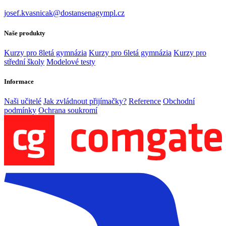
josef.kvasnicak@dostansenagympl.cz
Naše produkty
Kurzy pro 8letá gymnázia
Kurzy pro 6letá gymnázia
Kurzy pro
střední školy
Modelové testy
Informace
Naši učitelé
Jak zvládnout přijímačky?
Reference
Obchodní
podmínky
Ochrana soukromí