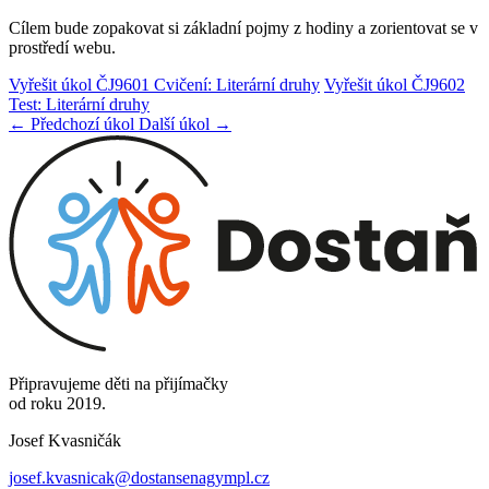
Cílem bude zopakovat si základní pojmy z hodiny a zorientovat se v
prostředí webu.
Vyřešit úkol ČJ9601 Cvičení: Literární druhy
Vyřešit úkol ČJ9602
Test: Literární druhy
← Předchozí úkol
Další úkol →
Připravujeme děti na přijímačky
od roku 2019.
Josef Kvasničák
josef.kvasnicak@dostansenagympl.cz