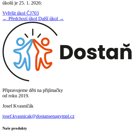
úkolů je 25. 1. 2026:
Vyřešit úkol ČJ703
← Předchozí úkol
Další úkol →
Připravujeme děti na přijímačky
od roku 2019.
Josef Kvasničák
josef.kvasnicak@dostansenagympl.cz
Naše produkty