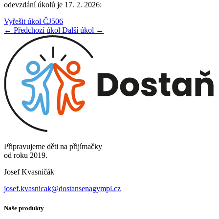
odevzdání úkolů je 17. 2. 2026:
Vyřešit úkol ČJ506
← Předchozí úkol
Další úkol →
Připravujeme děti na přijímačky
od roku 2019.
Josef Kvasničák
josef.kvasnicak@dostansenagympl.cz
Naše produkty