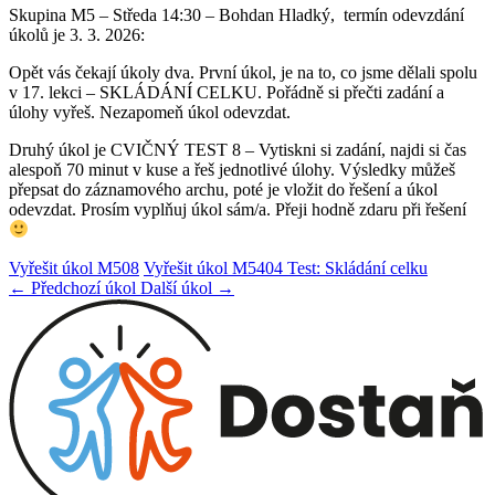
Skupina M5 – Středa 14:30 – Bohdan Hladký, termín odevzdání
úkolů je 3. 3. 2026:
Opět vás čekají úkoly dva. První úkol, je na to, co jsme dělali spolu
v 17. lekci – SKLÁDÁNÍ CELKU. Pořádně si přečti zadání a
úlohy vyřeš. Nezapomeň úkol odevzdat.
Druhý úkol je CVIČNÝ TEST 8 – Vytiskni si zadání, najdi si čas
alespoň 70 minut v kuse a řeš jednotlivé úlohy. Výsledky můžeš
přepsat do záznamového archu, poté je vložit do řešení a úkol
odevzdat. Prosím vyplňuj úkol sám/a. Přeji hodně zdaru při řešení
Vyřešit úkol M508
Vyřešit úkol M5404 Test: Skládání celku
← Předchozí úkol
Další úkol →