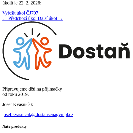
úkolů je 22. 2. 2026:
Vyřešit úkol ČJ707
← Předchozí úkol
Další úkol →
Připravujeme děti na přijímačky
od roku 2019.
Josef Kvasničák
josef.kvasnicak@dostansenagympl.cz
Naše produkty