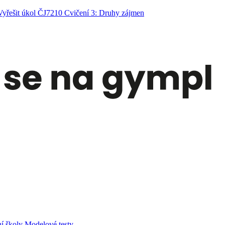
Vyřešit úkol ČJ7210 Cvičení 3: Druhy zájmen
í školy
Modelové testy