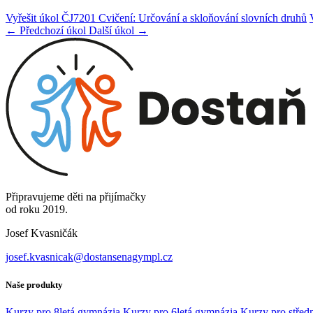
Vyřešit úkol ČJ7201 Cvičení: Určování a skloňování slovních druhů
← Předchozí úkol
Další úkol →
Připravujeme děti na přijímačky
od roku 2019.
Josef Kvasničák
josef.kvasnicak@dostansenagympl.cz
Naše produkty
Kurzy pro 8letá gymnázia
Kurzy pro 6letá gymnázia
Kurzy pro středn