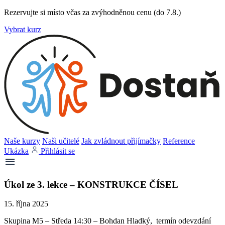
Rezervujte si místo včas za zvýhodněnou cenu (do 7.8.)
Vybrat kurz
Naše kurzy
Naši učitelé
Jak zvládnout přijímačky
Reference
Ukázka
Přihlásit se
Úkol ze 3. lekce – KONSTRUKCE ČÍSEL
15. října 2025
Skupina M5 – Středa 14:30 – Bohdan Hladký, termín odevzdání