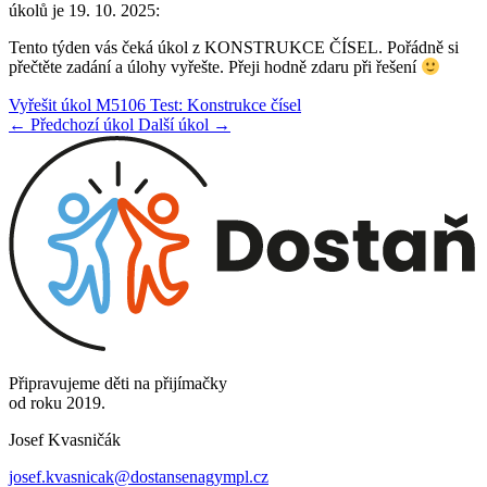
úkolů je 19. 10. 2025:
Tento týden vás čeká úkol z KONSTRUKCE ČÍSEL. Pořádně si
přečtěte zadání a úlohy vyřešte. Přeji hodně zdaru při řešení
Vyřešit úkol M5106 Test: Konstrukce čísel
← Předchozí úkol
Další úkol →
Připravujeme děti na přijímačky
od roku 2019.
Josef Kvasničák
josef.kvasnicak@dostansenagympl.cz