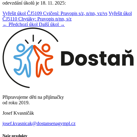
odevzdání úkolů je 18. 11. 2025:
Vyřešit úkol ČJ5109 Cvičení: Pravopis s/z, n/nn, vz/vs
Vyřešit úkol
ČJ5110 Chytáky: Pravopis n/nn, s/z
← Předchozí úkol
Další úkol →
Připravujeme děti na přijímačky
od roku 2019.
Josef Kvasničák
josef.kvasnicak@dostansenagympl.cz
Naše produkty