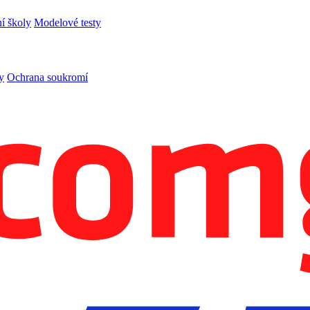
í školy
Modelové testy
y
Ochrana soukromí