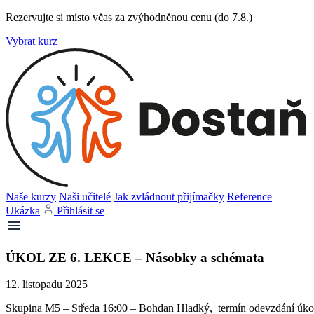
Rezervujte si místo včas za zvýhodněnou cenu (do 7.8.)
Vybrat kurz
Naše kurzy
Naši učitelé
Jak zvládnout přijímačky
Reference
Ukázka
Přihlásit se
ÚKOL ZE 6. LEKCE – Násobky a schémata
12. listopadu 2025
Skupina M5 – Středa 16:00 – Bohdan Hladký, termín odevzdání úkolů