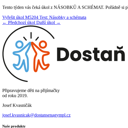
Tento týden vás čeká úkol z NÁSOBKŮ A SCHÉMAT. Pořádně si přečtě
Vyřešit úkol M5204 Test: Násobky a schémata
← Předchozí úkol
Další úkol →
Připravujeme děti na přijímačky
od roku 2019.
Josef Kvasničák
josef.kvasnicak@dostansenagympl.cz
Naše produkty