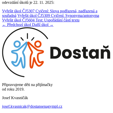
odevzdání úkolů je 22. 11. 2025:
Vyřešit úkol ČJ5307 Cvičení: Slova podřazená, nadřazená a
souřadná
Vyřešit úkol ČJ5309 Cvičení: Synonyma/antonyma
Vyřešit úkol ČJ5604 Test: Uspořádání částí textu
← Předchozí úkol
Další úkol →
Připravujeme děti na přijímačky
od roku 2019.
Josef Kvasničák
josef.kvasnicak@dostansenagympl.cz