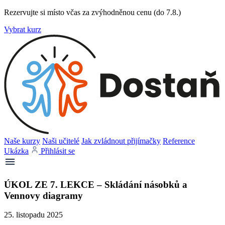
Rezervujte si místo včas za zvýhodněnou cenu (do 7.8.)
Vybrat kurz
Naše kurzy
Naši učitelé
Jak zvládnout přijímačky
Reference
Ukázka
Přihlásit se
ÚKOL ZE 7. LEKCE – Skládání násobků a
Vennovy diagramy
25. listopadu 2025