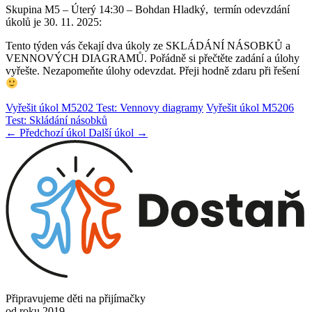
Skupina M5 – Úterý 14:30 – Bohdan Hladký, termín odevzdání
úkolů je 30. 11. 2025:
Tento týden vás čekají dva úkoly ze SKLÁDÁNÍ NÁSOBKŮ a
VENNOVÝCH DIAGRAMŮ. Pořádně si přečtěte zadání a úlohy
vyřešte. Nezapomeňte úlohy odevzdat. Přeji hodně zdaru při řešení
Vyřešit úkol M5202 Test: Vennovy diagramy
Vyřešit úkol M5206
Test: Skládání násobků
← Předchozí úkol
Další úkol →
Připravujeme děti na přijímačky
od roku 2019.