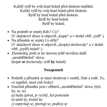
Každý rytíř by svůj hrad bránil před útokem nepřátel.
Každý rytíř by svůj hrad bránil před útokem.
Rytíř by hrad bránil před útokem.
Rytíř by hrad bránil.
Rytíř by bránil.
Na podmět se zeptej
Kdo? Co?
(V ukázkové úloze si odpovíš „kopie“ a v druhé větě „rytíř“.)
Na přísudek se zeptej
Co dělá?
(V ukázkové úloze si odpovíš „(kopie) dochovaly“ a v druhé
větě „(rytíř) bránil“.)
Zkontroluj, jestli se ke slovesu ještě nevážou další
„neoddělitelná“ slova.
(kopie
se
dochovaly; rytíř
by
bránil)
Nezapomeň
Podmět a přísudek se musí shodovat v osobě, čísle a rodě. To,
co napíšeš, musí znít česky!
Součástí přísudku jsou i některá „neoddělitelná“ slova: (být,
by, se, si)
a)
budu zpívat
,
je rychlý, byl potrestán
b) utekl by, bránil by
c) osprchuji se, jmenuji se, podívej se