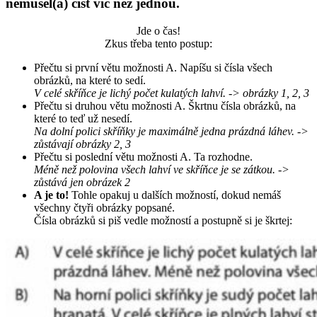
nemusel(a) číst víc než jednou.
Jde o čas!
Zkus třeba tento postup:
Přečtu si první větu možnosti A. Napíšu si čísla všech
obrázků, na které to sedí.
V celé skříňce je lichý počet kulatých lahví. -> obrázky 1, 2, 3
Přečtu si druhou větu možnosti A. Škrtnu čísla obrázků, na
které to teď už nesedí.
Na dolní polici skříňky je maximálně jedna prázdná láhev. ->
zůstávají obrázky 2, 3
Přečtu si poslední větu možnosti A. Ta rozhodne.
Méně než polovina všech lahví ve skříňce je se zátkou. ->
zůstává jen obrázek 2
A je to!
Tohle opakuj u dalších možností, dokud nemáš
všechny čtyři obrázky popsané.
Čísla obrázků si piš vedle možností a postupně si je škrtej: