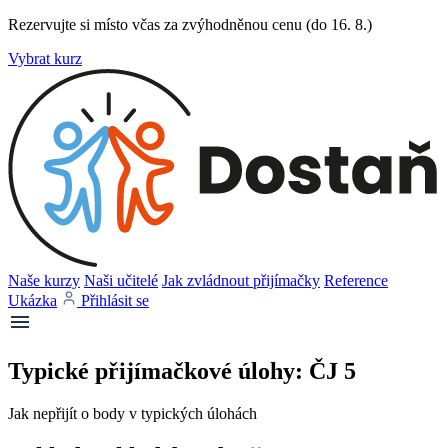
Rezervujte si místo včas za zvýhodněnou cenu (do 16. 8.)
Vybrat kurz
Naše kurzy
Naši učitelé
Jak zvládnout přijímačky
Reference
Ukázka
Přihlásit se
Typické přijímačkové úlohy: ČJ 5
Jak nepřijít o body v typických úlohách