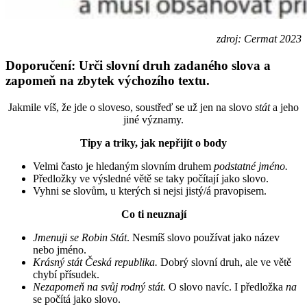
zdroj: Cermat 2023
Doporučení: Urči slovní druh zadaného slova a
zapomeň na zbytek výchozího textu.
Jakmile víš, že jde o sloveso, soustřeď se už jen na slovo
stát
a jeho
jiné významy.
Tipy a triky, jak nepřijít o body
Velmi často je hledaným slovním druhem
podstatné jméno.
Předložky ve výsledné větě se taky počítají jako slovo.
Vyhni se slovům, u kterých si nejsi jistý/á pravopisem.
Co ti neuznají
Jmenuji se Robin Stát
. Nesmíš slovo používat jako název
nebo jméno.
Krásný stát Česká republika.
Dobrý slovní druh, ale ve větě
chybí přísudek.
Nezapomeň na svůj rodný stát.
O slovo navíc. I předložka
na
se počítá jako slovo.