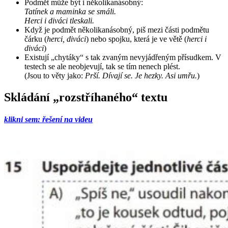
Podmět může být i několikanásobný:
Tatínek a maminka se smáli.
Herci i diváci tleskali.
Když je podmět několikanásobný, piš mezi části podmětu
čárku (
herci, diváci
) nebo spojku, která je ve větě (
herci i
diváci
)
Existují „chytáky“ s tak zvaným nevyjádřeným přísudkem. V
testech se ale neobjevují, tak se tím nenech plést.
(Jsou to věty jako:
Prší. Dívají se. Je hezky. Asi umřu.
)
Skládání „rozstříhaného“ textu
klikni sem: řešení na videu