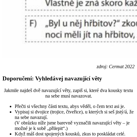
zdroj: Cermat 2022
Doporučení: Vyhledávej navazující věty
Jakmile najdeš dvě navazující věty, zapiš si, které dva kousky textu
na sebe musí navazovat.
Přečti si všechny části textu, abys věděl, o čem text asi je.
Vypisuj si dvojice (trojice, čtveřice), u kterých si seš jistý/á, že
na sebe navazují.
(V obrázku níže jsme barevně vyznačili navazující věty – je
možné je k sobě „přilepit“.)
Když máš dost spojených kousků, zkus to poskládat celé.