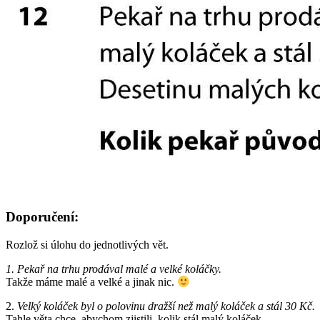
Doporučení:
Rozlož si úlohu do jednotlivých vět.
1. Pekař na trhu prodával malé a velké koláčky.
Takže máme malé a velké a jinak nic.
2.
Velký koláček byl o polovinu dražší než malý koláček a stál 30 Kč.
Tahle věta chce, abychom zjistili, kolik stál malý koláček.