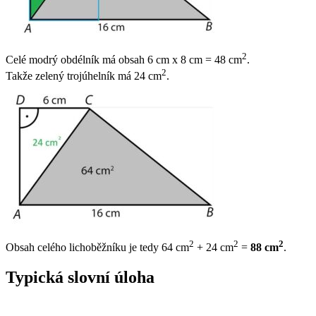
2
Celé modrý obdélník má obsah 6 cm x 8 cm = 48 cm
.
2
Takže zelený trojúhelník má 24 cm
.
2
2
2
Obsah celého lichoběžníku je tedy 64 cm
+ 24 cm
=
88 cm
.
Typická slovní úloha