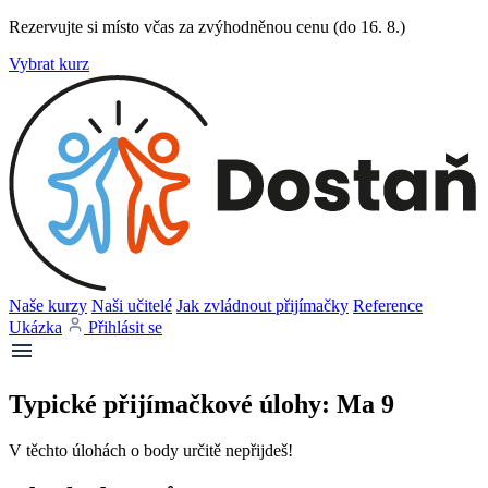
Rezervujte si místo včas za zvýhodněnou cenu (do 16. 8.)
Vybrat kurz
Naše kurzy
Naši učitelé
Jak zvládnout přijímačky
Reference
Ukázka
Přihlásit se
Typické přijímačkové úlohy: Ma 9
V těchto úlohách o body určitě nepřijdeš!