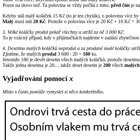
Pozor na slovo
než
. Ta polovina se vždy počítá z toho,
před čím
je n
Kdyby stál malý koláček 15 Kč (to je ten chyták), o polovinu více b
Malý
musí stát
20 Kč
. Protože o polovinu více je 20 Kč + 10 Kč = 3
3. Velké koláčky prodal pekař všechny a utržil za ně 3 000 Kč.
To je vzácný případ, kdy v přijímačkách najdeme v zadání zbytečnou i
4. Desetinu malých koláčků neprodal a za prodané malé koláčky utrži
Zjistíme, že malých
prodal
3 600 : 20 =
180
ks.
Jenomže 180 je devět desetin všech malých koláčků, protože desetinu
Takže jedna desetina je 20… takže deset desetin je
200
všech
malých
Vyjadřování pomocí
x
Místo x často pomůže vymyslet si něco konkrétního.