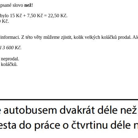
apsané slovo
než
!
y bylo 15 Kč + 7,50 Kč = 22,50 Kč.
0 Kč.
nformaci. Z této věty můžeme zjistit, kolik velkých koláčků prodal. A
l 3 600 Kč.
 neprodal.
koláčků.