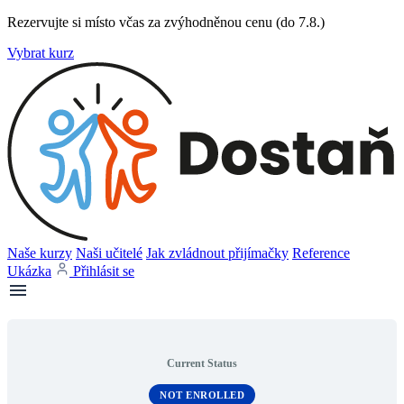
Rezervujte si místo včas za zvýhodněnou cenu (do 7.8.)
Vybrat kurz
Naše kurzy
Naši učitelé
Jak zvládnout přijímačky
Reference
Ukázka
Přihlásit se
Current Status
NOT ENROLLED