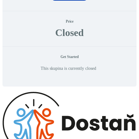
Price
Closed
Get Started
This skupina is currently closed