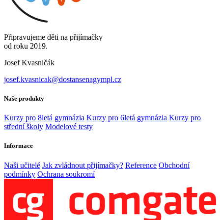
Připravujeme děti na přijímačky
od roku 2019.
Josef Kvasničák
josef.kvasnicak@dostansenagympl.cz
Naše produkty
Kurzy pro 8letá gymnázia
Kurzy pro 6letá gymnázia
Kurzy pro
střední školy
Modelové testy
Informace
Naši učitelé
Jak zvládnout přijímačky?
Reference
Obchodní
podmínky
Ochrana soukromí