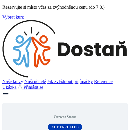
Rezervujte si místo včas za zvýhodněnou cenu (do 7.8.)
Vybrat kurz
Naše kurzy
Naši učitelé
Jak zvládnout přijímačky
Reference
Ukázka
Přihlásit se
Current Status
NOT ENROLLED