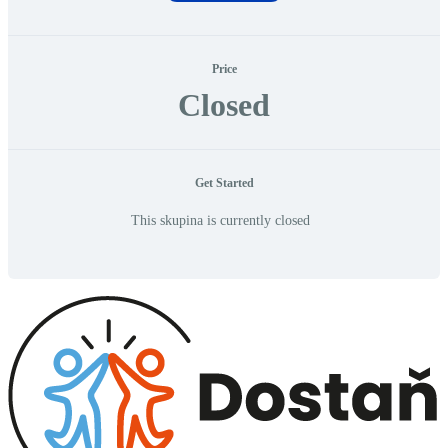
Price
Closed
Get Started
This skupina is currently closed