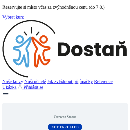
Rezervujte si místo včas za zvýhodněnou cenu (do 7.8.)
Vybrat kurz
Naše kurzy
Naši učitelé
Jak zvládnout přijímačky
Reference
Ukázka
Přihlásit se
Current Status
NOT ENROLLED