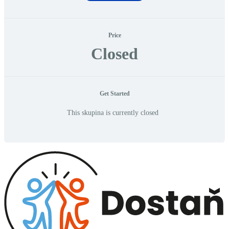
Price
Closed
Get Started
This skupina is currently closed