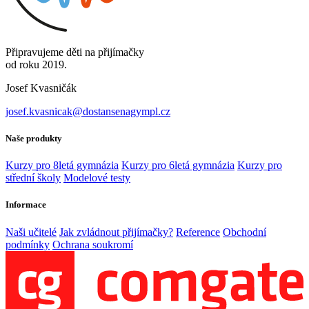
Připravujeme děti na přijímačky
od roku 2019.
Josef Kvasničák
josef.kvasnicak@dostansenagympl.cz
Naše produkty
Kurzy pro 8letá gymnázia
Kurzy pro 6letá gymnázia
Kurzy pro
střední školy
Modelové testy
Informace
Naši učitelé
Jak zvládnout přijímačky?
Reference
Obchodní
podmínky
Ochrana soukromí