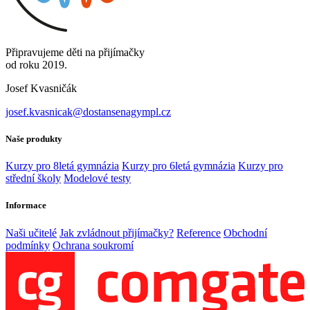
Připravujeme děti na přijímačky
od roku 2019.
Josef Kvasničák
josef.kvasnicak@dostansenagympl.cz
Naše produkty
Kurzy pro 8letá gymnázia
Kurzy pro 6letá gymnázia
Kurzy pro
střední školy
Modelové testy
Informace
Naši učitelé
Jak zvládnout přijímačky?
Reference
Obchodní
podmínky
Ochrana soukromí