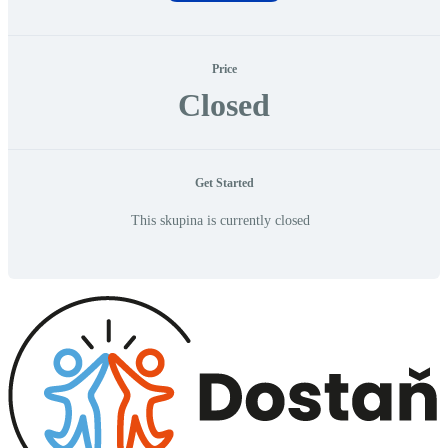
Price
Closed
Get Started
This skupina is currently closed