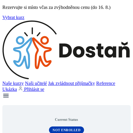
Rezervujte si místo včas za zvýhodněnou cenu (do 16. 8.)
Vybrat kurz
Naše kurzy
Naši učitelé
Jak zvládnout přijímačky
Reference
Ukázka
Přihlásit se
Current Status
NOT ENROLLED