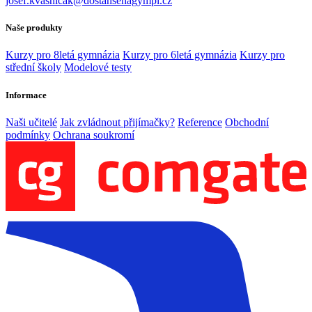
josef.kvasnicak@dostansenagympl.cz
Naše produkty
Kurzy pro 8letá gymnázia
Kurzy pro 6letá gymnázia
Kurzy pro
střední školy
Modelové testy
Informace
Naši učitelé
Jak zvládnout přijímačky?
Reference
Obchodní
podmínky
Ochrana soukromí