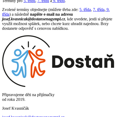
Termíny pro
5. třídu
,
7. třídu
a
9. třídu
.
Zvolené termíny objednejte (můžete třeba zde:
5. třída
,
7. třída
,
9.
třída
) a následně
napište e-mail na adresu
josef.kvasnicak@dostansenagympl.cz
, kde uvedete, jestli si přejete
využít možnost splátek, nebo chcete kurz uhradit najednou. Brzy
dostanete odpověď s cenovou nabídkou.
Připravujeme děti na přijímačky
od roku 2019.
Josef Kvasničák