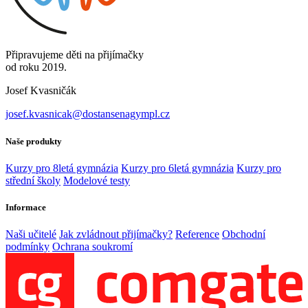
Připravujeme děti na přijímačky
od roku 2019.
Josef Kvasničák
josef.kvasnicak@dostansenagympl.cz
Naše produkty
Kurzy pro 8letá gymnázia
Kurzy pro 6letá gymnázia
Kurzy pro
střední školy
Modelové testy
Informace
Naši učitelé
Jak zvládnout přijímačky?
Reference
Obchodní
podmínky
Ochrana soukromí