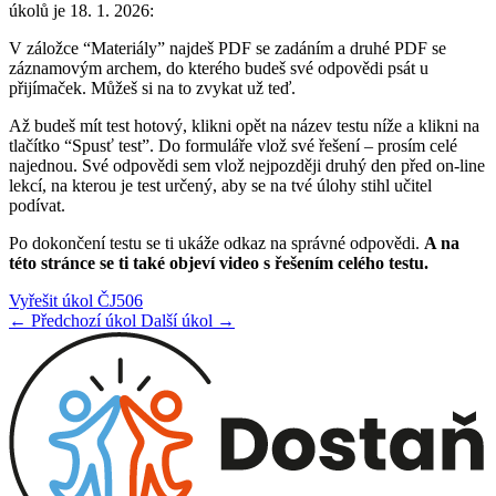
úkolů je 18. 1. 2026:
V záložce “Materiály” najdeš PDF se zadáním a druhé PDF se
záznamovým archem, do kterého budeš své odpovědi psát u
přijímaček. Můžeš si na to zvykat už teď.
Až budeš mít test hotový, klikni opět na název testu níže a klikni na
tlačítko “Spusť test”. Do formuláře vlož své řešení – prosím celé
najednou. Své odpovědi sem vlož nejpozději druhý den před on-line
lekcí, na kterou je test určený, aby se na tvé úlohy stihl učitel
podívat.
Po dokončení testu se ti ukáže odkaz na správné odpovědi.
A na
této stránce se ti také objeví video s řešením celého testu.
Vyřešit úkol ČJ506
← Předchozí úkol
Další úkol →