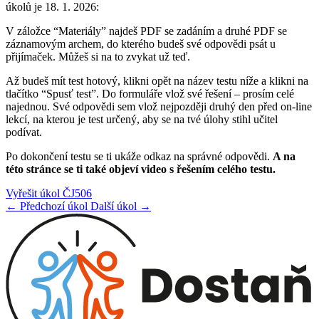
úkolů je 18. 1. 2026:
V záložce “Materiály” najdeš PDF se zadáním a druhé PDF se
záznamovým archem, do kterého budeš své odpovědi psát u
přijímaček. Můžeš si na to zvykat už teď.
Až budeš mít test hotový, klikni opět na název testu níže a klikni na
tlačítko “Spusť test”. Do formuláře vlož své řešení – prosím celé
najednou. Své odpovědi sem vlož nejpozději druhý den před on-line
lekcí, na kterou je test určený, aby se na tvé úlohy stihl učitel
podívat.
Po dokončení testu se ti ukáže odkaz na správné odpovědi.
A na
této stránce se ti také objeví video s řešením celého testu.
Vyřešit úkol ČJ506
← Předchozí úkol
Další úkol →