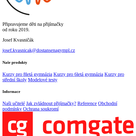
Připravujeme děti na přijímačky
od roku 2019.
Josef Kvasničák
josef.kvasnicak@dostansenagympl.cz
Naše produkty
Kurzy pro 8letá gymnázia
Kurzy pro 6letá gymnázia
Kurzy pro
střední školy
Modelové testy
Informace
Naši učitelé
Jak zvládnout přijímačky?
Reference
Obchodní
podmínky
Ochrana soukromí