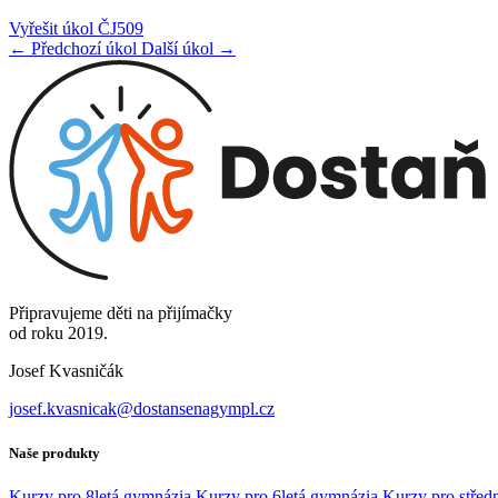
Vyřešit úkol ČJ509
← Předchozí úkol
Další úkol →
Připravujeme děti na přijímačky
od roku 2019.
Josef Kvasničák
josef.kvasnicak@dostansenagympl.cz
Naše produkty
Kurzy pro 8letá gymnázia
Kurzy pro 6letá gymnázia
Kurzy pro středn