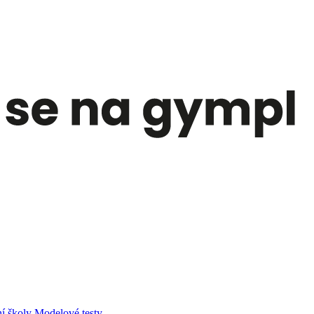
í školy
Modelové testy