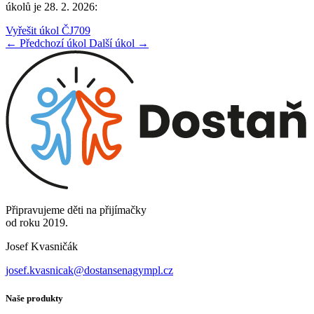
úkolů je 28. 2. 2026:
Vyřešit úkol ČJ709
← Předchozí úkol
Další úkol →
Připravujeme děti na přijímačky
od roku 2019.
Josef Kvasničák
josef.kvasnicak@dostansenagympl.cz
Naše produkty