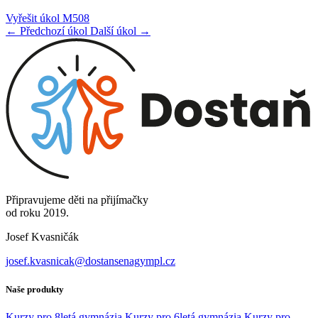
Vyřešit úkol M508
← Předchozí úkol
Další úkol →
Připravujeme děti na přijímačky
od roku 2019.
Josef Kvasničák
josef.kvasnicak@dostansenagympl.cz
Naše produkty
Kurzy pro 8letá gymnázia
Kurzy pro 6letá gymnázia
Kurzy pro