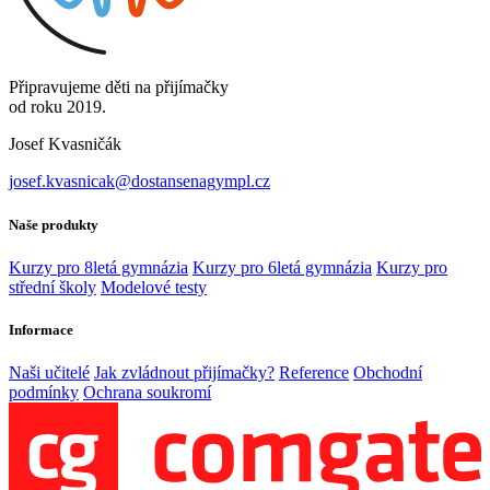
Připravujeme děti na přijímačky
od roku 2019.
Josef Kvasničák
josef.kvasnicak@dostansenagympl.cz
Naše produkty
Kurzy pro 8letá gymnázia
Kurzy pro 6letá gymnázia
Kurzy pro
střední školy
Modelové testy
Informace
Naši učitelé
Jak zvládnout přijímačky?
Reference
Obchodní
podmínky
Ochrana soukromí