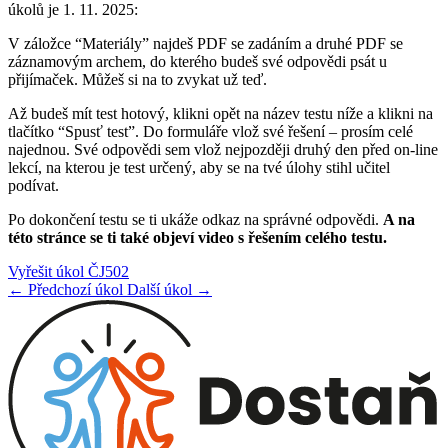
úkolů je 1. 11. 2025:
V záložce “Materiály” najdeš PDF se zadáním a druhé PDF se
záznamovým archem, do kterého budeš své odpovědi psát u
přijímaček. Můžeš si na to zvykat už teď.
Až budeš mít test hotový, klikni opět na název testu níže a klikni na
tlačítko “Spusť test”. Do formuláře vlož své řešení – prosím celé
najednou. Své odpovědi sem vlož nejpozději druhý den před on-line
lekcí, na kterou je test určený, aby se na tvé úlohy stihl učitel
podívat.
Po dokončení testu se ti ukáže odkaz na správné odpovědi.
A na
této stránce se ti také objeví video s řešením celého testu.
Vyřešit úkol ČJ502
← Předchozí úkol
Další úkol →