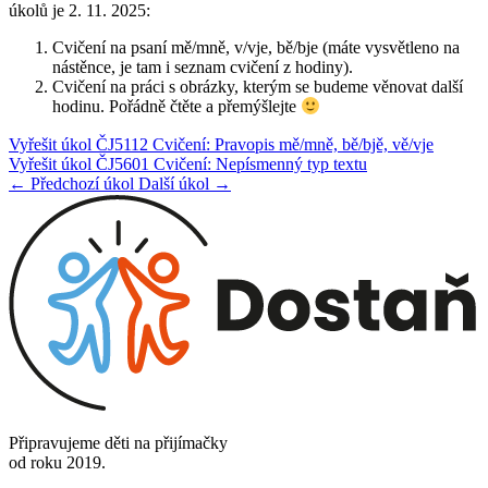
úkolů je 2. 11. 2025:
Cvičení na psaní mě/mně, v/vje, bě/bje (máte vysvětleno na
nástěnce, je tam i seznam cvičení z hodiny).
Cvičení na práci s obrázky, kterým se budeme věnovat další
hodinu. Pořádně čtěte a přemýšlejte
Vyřešit úkol ČJ5112 Cvičení: Pravopis mě/mně, bě/bjě, vě/vje
Vyřešit úkol ČJ5601 Cvičení: Nepísmenný typ textu
← Předchozí úkol
Další úkol →
Připravujeme děti na přijímačky
od roku 2019.