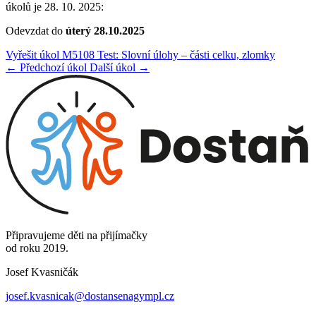
úkolů je 28. 10. 2025:
Odevzdat do
úterý 28.10.2025
Vyřešit úkol M5108 Test: Slovní úlohy – části celku, zlomky
← Předchozí úkol
Další úkol →
Připravujeme děti na přijímačky
od roku 2019.
Josef Kvasničák
josef.kvasnicak@dostansenagympl.cz