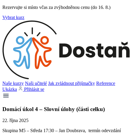
Rezervujte si místo včas za zvýhodněnou cenu (do 16. 8.)
Vybrat kurz
Naše kurzy
Naši učitelé
Jak zvládnout přijímačky
Reference
Ukázka
Přihlásit se
Domácí úkol 4 – Slovní úlohy (části celku)
22. října 2025
Skupina M5 – Středa 17:30 – Jan Doubrava, termín odevzdání