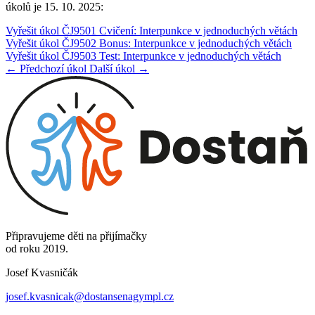
úkolů je 15. 10. 2025:
Vyřešit úkol ČJ9501 Cvičení: Interpunkce v jednoduchých větách
Vyřešit úkol ČJ9502 Bonus: Interpunkce v jednoduchých větách
Vyřešit úkol ČJ9503 Test: Interpunkce v jednoduchých větách
← Předchozí úkol
Další úkol →
Připravujeme děti na přijímačky
od roku 2019.
Josef Kvasničák
josef.kvasnicak@dostansenagympl.cz