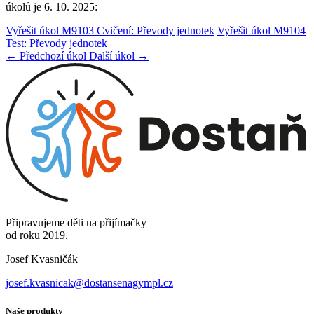
úkolů je 6. 10. 2025:
Vyřešit úkol M9103 Cvičení: Převody jednotek
Vyřešit úkol M9104
Test: Převody jednotek
← Předchozí úkol
Další úkol →
Připravujeme děti na přijímačky
od roku 2019.
Josef Kvasničák
josef.kvasnicak@dostansenagympl.cz
Naše produkty