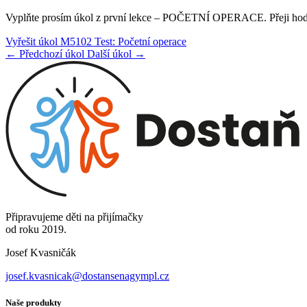
Vyplňte prosím úkol z první lekce – POČETNÍ OPERACE. Přeji hodn
Vyřešit úkol M5102 Test: Početní operace
← Předchozí úkol
Další úkol →
Připravujeme děti na přijímačky
od roku 2019.
Josef Kvasničák
josef.kvasnicak@dostansenagympl.cz
Naše produkty