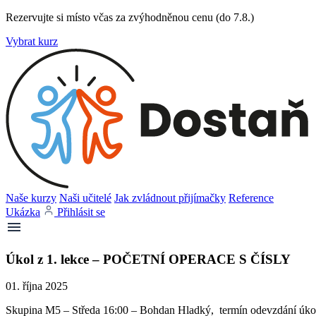
Rezervujte si místo včas za zvýhodněnou cenu (do 7.8.)
Vybrat kurz
Naše kurzy
Naši učitelé
Jak zvládnout přijímačky
Reference
Ukázka
Přihlásit se
Úkol z 1. lekce – POČETNÍ OPERACE S ČÍSLY
01. října 2025
Skupina M5 – Středa 16:00 – Bohdan Hladký, termín odevzdání úkolů