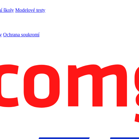
í školy
Modelové testy
y
Ochrana soukromí