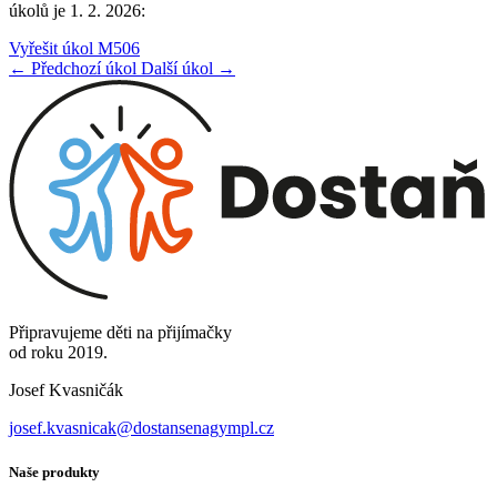
úkolů je 1. 2. 2026:
Vyřešit úkol M506
← Předchozí úkol
Další úkol →
Připravujeme děti na přijímačky
od roku 2019.
Josef Kvasničák
josef.kvasnicak@dostansenagympl.cz
Naše produkty