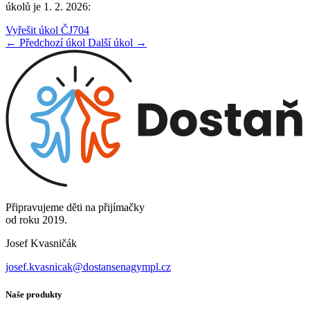
úkolů je 1. 2. 2026:
Vyřešit úkol ČJ704
← Předchozí úkol
Další úkol →
Připravujeme děti na přijímačky
od roku 2019.
Josef Kvasničák
josef.kvasnicak@dostansenagympl.cz
Naše produkty