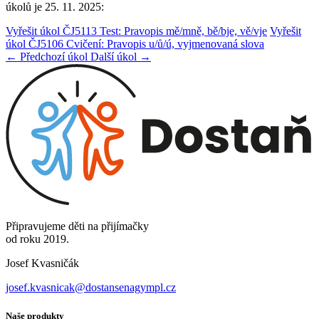
úkolů je 25. 11. 2025:
Vyřešit úkol ČJ5113 Test: Pravopis mě/mně, bě/bje, vě/vje
Vyřešit
úkol ČJ5106 Cvičení: Pravopis u/ů/ú, vyjmenovaná slova
← Předchozí úkol
Další úkol →
Připravujeme děti na přijímačky
od roku 2019.
Josef Kvasničák
josef.kvasnicak@dostansenagympl.cz
Naše produkty