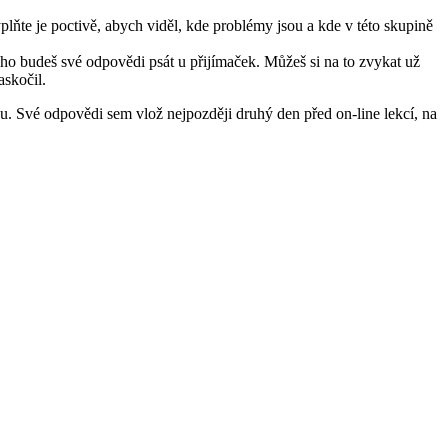
yplňte je poctivě, abych viděl, kde problémy jsou a kde v této skupině
ho budeš své odpovědi psát u přijímaček. Můžeš si na to zvykat už
askočil.
nou. Své odpovědi sem vlož nejpozději druhý den před on-line lekcí, na