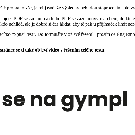
eště probráno vše, je mi jasné, že výsledky nebudou stoprocentní, ale v
iály” najdeš PDF se zadáním a druhé PDF se záznamovým archem, do které
o nehlídá, ale je dobré si čas hlídat, aby tě pak u přijímaček limit nez
tlačítko “Spusť test”. Do formuláře vlož své řešení – prosím celé najed
stránce se ti také objeví video s řešením celého testu.