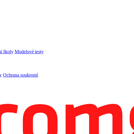
í školy
Modelové testy
y
Ochrana soukromí