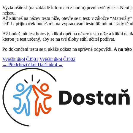
Vyzkoušíte si (na základě informací z hodin) první cvičný test. Není j
nejsou.
Až klikneš na název testu níže, otevře se ti test: v záložce “Mater
teď. U přijímaček budeš mít na vypracování testu 60 minut. Tady tě nikd
Až budeš mít test hotový, klikni opět na název testu níže a klikni na 
kterou je test určený, aby se na tvé úlohy stihl učitel podívat.
Po dokončení testu se ti ukáže odkaz na správné odpovědi.
A na této 
Vyřešit úkol ČJ501
Vyřešit úkol ČJ502
← Předchozí úkol
Další úkol →